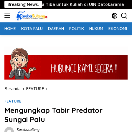
Langsung
 Somalia Tiba untuk Kuliah di UIN Datokarama
Breaking News.
Semara
ke
konten
HOME
KOTA PALU
DAERAH
POLITIK
HUKUM
EKONOMI
Beranda
FEATURE
FEATURE
Mengungkap Tabir Predator
Sungai Palu
Karebasulteng