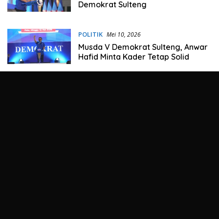
Demokrat Sulteng
POLITIK
Mei 10, 2026
Musda V Demokrat Sulteng, Anwar
Hafid Minta Kader Tetap Solid
POLITIK
April 30, 2026
Denda Rp 2 Juta Untuk
Pelanggaran Kebersihan Mulai
Disosialisasikan di Palu
POLITIK
April 28, 2026
Ribuan Pengusaha di Palu
Terancam Tidak Dapat
Memperpanjang Izin Usaha