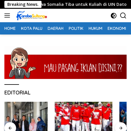
Langsung
didikan, Mahasiswa Somalia Tiba untuk Kuliah di UIN Datokara
Breaking News.
ke
konten
HOME
KOTA PALU
DAERAH
POLITIK
HUKUM
EKONOMI
EDITORIAL