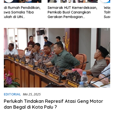
Semarak HUT Kemerdekaan,
Wagub Reny dan Bupati
Pemkab Buol Canangkan
Tolitoli Sidak Pasar
Gerakan Pembagian
Susumbolan
Bendera Merah Putih
EDITORIAL
Mei 25, 2025
Perlukah Tindakan Represif Atasi Geng Motor
dan Begal di Kota Palu ?