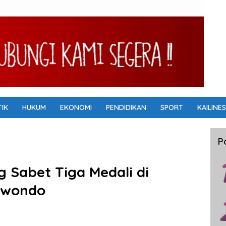
TIK
HUKUM
EKONOMI
PENDIDIKAN
SPORT
KAILINES
P
g Sabet Tiga Medali di
kwondo