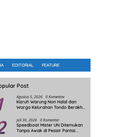
IA
EDITORIAL
FEATURE
opular Post
1
Agustus 5, 2026
0 Komentar
Kisruh Warung Non Halal dan
Warga Kelurahan Tondo Berakhir
Damai
2
Juli 30, 2026
0 Komentar
Speedboat Mister UN Ditemukan
Tanpa Awak di Pesisir Pantai
Parigi Moutong