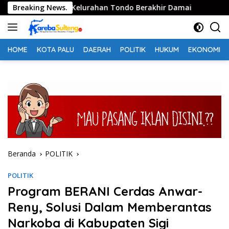
Langsung
 dan Warga Kelurahan Tondo Berakhir Damai
Breaking News.
Dua Perwi
ke
konten
HOME
KOTA PALU
DAERAH
POLITIK
HUKUM
EKONOMI
Beranda
POLITIK
POLITIK
Program BERANI Cerdas Anwar-
Reny, Solusi Dalam Memberantas
Narkoba di Kabupaten Sigi