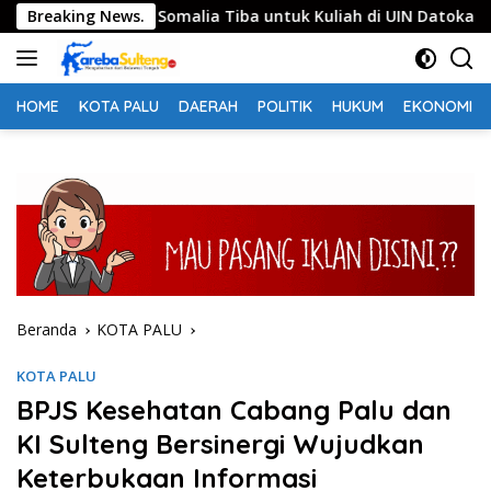
Langsung
Mahasiswa Somalia Tiba untuk Kuliah di UIN Datokarama
Breaking News.
ke
konten
HOME
KOTA PALU
DAERAH
POLITIK
HUKUM
EKONOMI
Beranda
KOTA PALU
KOTA PALU
BPJS Kesehatan Cabang Palu dan
KI Sulteng Bersinergi Wujudkan
Keterbukaan Informasi