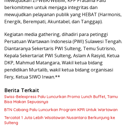
mewujudkan ZI-WBK/WBBM, KPP Pratama Palu
berkomitmen untuk menjaga integritas dan
mewujudkan pelayanan publik yang HEBAT (Harmonis,
Energik, Berempati, Akuntabel, dan Tanggap).
Kegiatan media gathering, dihadiri para petinggi
Persatuan Wartawan Indonesia (PWI) Sulawesi Tengah.
Diantaranya Sekertaris PWI Sulteng, Temu Sutrisno,
Kepala Sekertariat PWI Sulteng, Aslam A Rasyid, Ketua
DKP, Mahmud Matangara, Wakil ketua bidang
pendidikan Murtalib, wakil ketua bidang organisasi
Fery, Ketua SIWO Irwan.**
Berita Terkait
Swiss-Belexpress Palu Luncurkan Promo Lunch Buffet, Tamu
Bisa Makan Sepuasnya
BTN Cabang Palu Luncurkan Program KPR Untuk Wartawan
Tercatat 1 Juta Lebih Wisatawan Nusantara Berkunjung ke
Sulteng