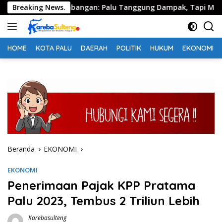
Langsung
kal Pertambangan: Palu Tanggung Dampak, Tapi Minim Manfaat
Breaking News.
ke
konten
HOME
KOTA PALU
DAERAH
POLITIK
HUKUM
EKONOMI
Beranda
EKONOMI
EKONOMI
Penerimaan Pajak KPP Pratama
Palu 2023, Tembus 2 Triliun Lebih
Karebasulteng