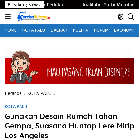
Langsung
 Dua Warga Terluka
Breaking News.
Inalilahi ! Saito Mombine Nikava No
ke
konten
HOME
KOTA PALU
DAERAH
POLITIK
HUKUM
EKONOMI
Beranda
KOTA PALU
KOTA PALU
Gunakan Desain Rumah Tahan
Gempa, Suasana Huntap Lere Mirip
Los Angeles