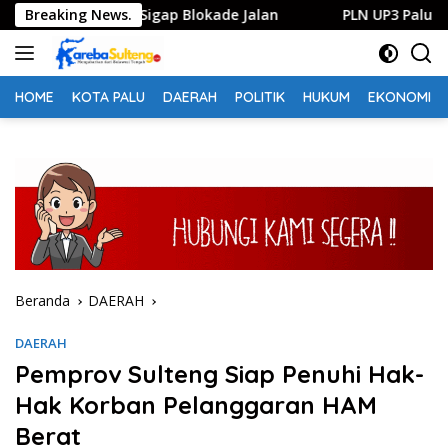
Langsung
am, Polisi Sigap Blokade Jalan
Breaking News.
PLN UP3 Palu Salurkan 
ke
konten
HOME
KOTA PALU
DAERAH
POLITIK
HUKUM
EKONOMI
Beranda
DAERAH
DAERAH
Pemprov Sulteng Siap Penuhi Hak-
Hak Korban Pelanggaran HAM
Berat