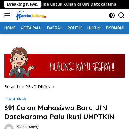
Langsung
a Somalia Tiba untuk Kuliah di UIN Datokarama
Breaking News.
Semar
ke
konten
HOME
KOTA PALU
DAERAH
POLITIK
HUKUM
EKONOMI
Beranda
PENDIDIKAN
PENDIDIKAN
691 Calon Mahasiswa Baru UIN
Datokarama Palu Ikuti UMPTKIN
Karebasulteng