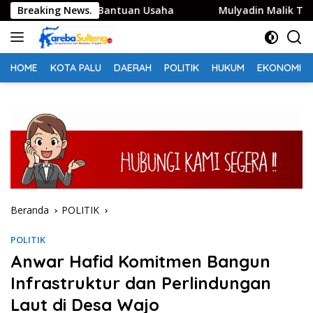
Langsung
at Penerima Bantuan Usaha
Breaking News.
Mulyadin Malik Tandagimpu
ke
konten
HOME
KOTA PALU
DAERAH
POLITIK
HUKUM
EKONOMI
Beranda
POLITIK
POLITIK
Anwar Hafid Komitmen Bangun
Infrastruktur dan Perlindungan
Laut di Desa Wajo