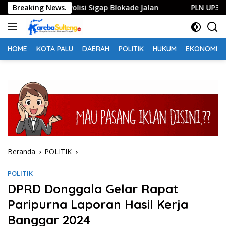
Langsung
Mencekam, Polisi Sigap Blokade Jalan
Breaking News.
PLN UP3 Palu Sal
ke
konten
HOME
KOTA PALU
DAERAH
POLITIK
HUKUM
EKONOMI
Beranda
POLITIK
POLITIK
DPRD Donggala Gelar Rapat
Paripurna Laporan Hasil Kerja
Banggar 2024