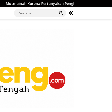
a Pertanyakan Penghentian Perkara Dugaan Pencabulan Anak