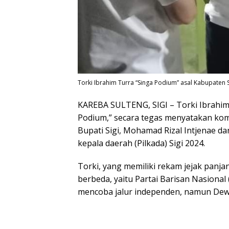
Torki Ibrahim Turra “Singa Podium” asal Kabupaten 
KAREBA SULTENG, SIGI – Torki Ibrahim 
Podium,” secara tegas menyatakan k
Bupati Sigi, Mohamad Rizal Intjenae da
kepala daerah (Pilkada) Sigi 2024.
Torki, yang memiliki rekam jejak panja
berbeda, yaitu Partai Barisan Nasiona
mencoba jalur independen, namun Dew