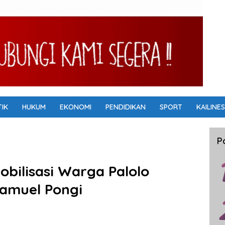
TIK
HUKUM
EKONOMI
PENDIDIKAN
SPORT
KAILINES
P
obilisasi Warga Palolo
Samuel Pongi