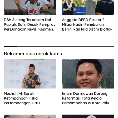
DBH Sulteng Terancam Nol
Anggota DPRD Palu Arif
Rupiah, Safri Desak Pemprov
Miladi Hadiri Penebaran
Perjuangkan Revisi Kepmen
Benih Ikan Nila Sistim Bioflok
ESDM
Rekomendasi untuk kamu
Muchsin Ali Soroti
Imam Darmawan Dorong
Ketimpangan Fiskal
Reformasi Tata Kelola
Pertambangan: Palu
Persampahan di Kota Palu
Tanggung Dampak, Tapi
Minim Manfaat