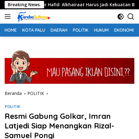
Langsung
kas, Anwar Hafid: Alkhairaat Harus Jadi Kekuatan Besar Indon
Breaking News.
ke
konten
HOME
KOTA PALU
DAERAH
POLITIK
HUKUM
EKONOMI
Beranda
POLITIK
POLITIK
Resmi Gabung Golkar, Imran
Latjedi Siap Menangkan Rizal-
Samuel Pongi