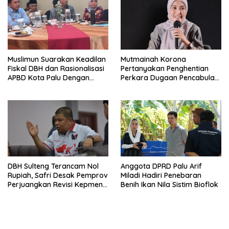
Muslimun Suarakan Keadilan
Mutmainah Korona
Fiskal DBH dan Rasionalisasi
Pertanyakan Penghentian
APBD Kota Palu Dengan
Perkara Dugaan Pencabulan
Wamendagri
Anak
DBH Sulteng Terancam Nol
Anggota DPRD Palu Arif
Rupiah, Safri Desak Pemprov
Miladi Hadiri Penebaran
Perjuangkan Revisi Kepmen
Benih Ikan Nila Sistim Bioflok
ESDM