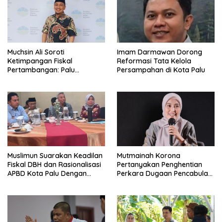
Muchsin Ali Soroti
Imam Darmawan Dorong
Ketimpangan Fiskal
Reformasi Tata Kelola
Pertambangan: Palu
Persampahan di Kota Palu
Tanggung Dampak, Tapi
Minim Manfaat
Muslimun Suarakan Keadilan
Mutmainah Korona
Fiskal DBH dan Rasionalisasi
Pertanyakan Penghentian
APBD Kota Palu Dengan
Perkara Dugaan Pencabulan
Wamendagri
Anak