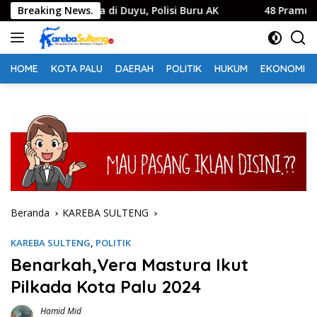
Langsung
u Keluarga di Duyu, Polisi Buru AK
Breaking News.
48 Pramuka Kota Pal
ke
konten
HOME
KOTA PALU
DAERAH
POLITIK
HUKUM
EKONOMI
Beranda
KAREBA SULTENG
KAREBA SULTENG
,
POLITIK
Benarkah,Vera Mastura Ikut
Pilkada Kota Palu 2024
Hamid Mid