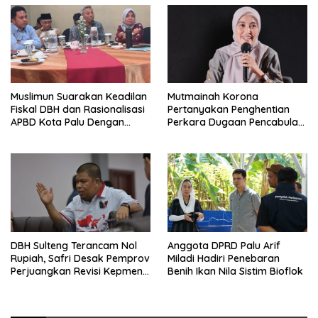
Muslimun Suarakan Keadilan
Mutmainah Korona
Fiskal DBH dan Rasionalisasi
Pertanyakan Penghentian
APBD Kota Palu Dengan
Perkara Dugaan Pencabulan
Wamendagri
Anak
DBH Sulteng Terancam Nol
Anggota DPRD Palu Arif
Rupiah, Safri Desak Pemprov
Miladi Hadiri Penebaran
Perjuangkan Revisi Kepmen
Benih Ikan Nila Sistim Bioflok
ESDM