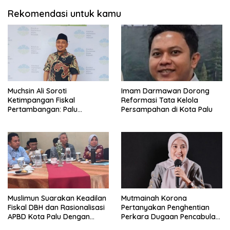
Rekomendasi untuk kamu
Muchsin Ali Soroti
Imam Darmawan Dorong
Ketimpangan Fiskal
Reformasi Tata Kelola
Pertambangan: Palu
Persampahan di Kota Palu
Tanggung Dampak, Tapi
Minim Manfaat
Muslimun Suarakan Keadilan
Mutmainah Korona
Fiskal DBH dan Rasionalisasi
Pertanyakan Penghentian
APBD Kota Palu Dengan
Perkara Dugaan Pencabulan
Wamendagri
Anak