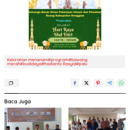
Kelurahan menanam#program#bawang
merah#budidaya#hadianto Rasyid#palu
Baca Juga