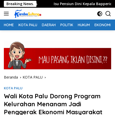
Langsung
unia di Kos
Breaking News.
Isu Pensiun Dini Kepala Bapperida Sigi Me
ke
konten
HOME
KOTA PALU
DAERAH
POLITIK
HUKUM
EKONOMI
Beranda
KOTA PALU
KOTA PALU
Wali Kota Palu Dorong Program
Kelurahan Menanam Jadi
Penggerak Ekonomi Masyarakat