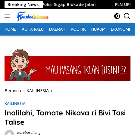
Langsung
encekam, Polisi Sigap Blokade Jalan
Breaking News.
PLN UP3 Palu Sal
ke
konten
HOME
KOTA PALU
DAERAH
POLITIK
HUKUM
EKONOMI
Beranda
KAILINESIA
KAILINESIA
Inalilahi, Tomate Nikava ri Bivi Tasi
Talise
Karebasulteng