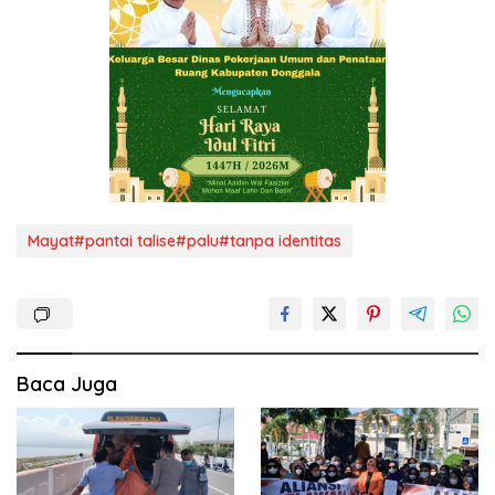
Mayat#pantai talise#palu#tanpa identitas
Baca Juga