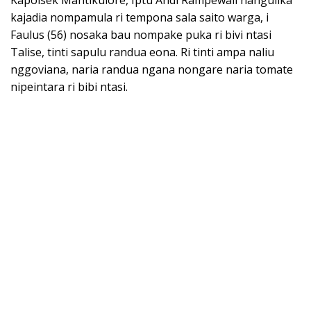
Kapolsek Mantikulore, Iptu Andi Rampewali nangulika
kajadia nompamula ri tempona sala saito warga, i
Faulus (56) nosaka bau nompake puka ri bivi ntasi
Talise, tinti sapulu randua eona. Ri tinti ampa naliu
nggoviana, naria randua ngana nongare naria tomate
nipeintara ri bibi ntasi.