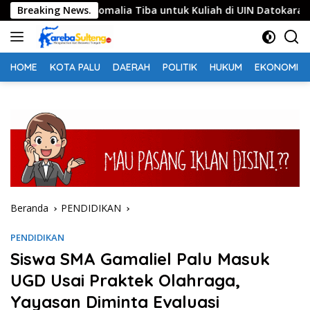
Langsung
ahasiswa Somalia Tiba untuk Kuliah di UIN Datokarama
Breaking News.
ke
konten
HOME
KOTA PALU
DAERAH
POLITIK
HUKUM
EKONOMI
Beranda
PENDIDIKAN
PENDIDIKAN
Siswa SMA Gamaliel Palu Masuk
UGD Usai Praktek Olahraga,
Yayasan Diminta Evaluasi