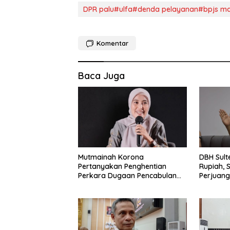
DPR palu#ulfa#denda pelayanan#bpjs man
Komentar
Baca Juga
Mutmainah Korona
DBH Sult
Pertanyakan Penghentian
Rupiah, 
Perkara Dugaan Pencabulan
Perjuang
Anak
ESDM