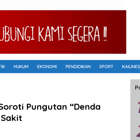
TIK
HUKUM
EKONOMI
PENDIDIKAN
SPORT
KAILINES
P
 Soroti Pungutan “Denda
Sakit