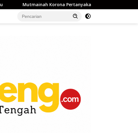
 Korona Pertanyakan Penghentian Perkara Dugaan Pencabula