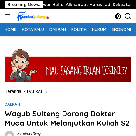
Langsung
bekas, Anwar Hafid: Alkhairaat Harus Jadi Kekuatan Besar Ind
Breaking News.
ke
konten
HOME
KOTA PALU
DAERAH
POLITIK
HUKUM
EKONOMI
Beranda
DAERAH
DAERAH
Wagub Sulteng Dorong Dokter
Muda Untuk Melanjutkan Kuliah S2
Karebasulteng