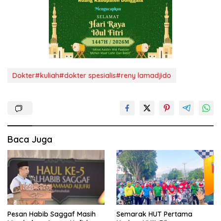
Dokter#kuliah#dokter spesialis#reny lamadjido
Baca Juga
Pesan Habib Saggaf Masih
Semarak HUT Pertama