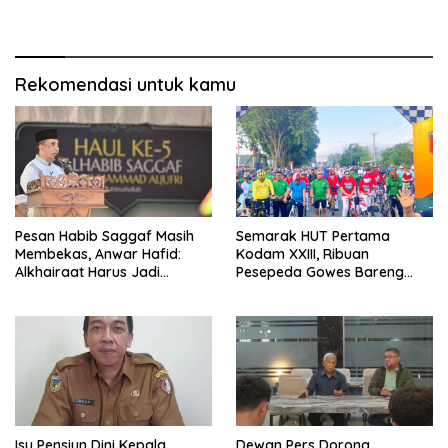
Guanzhou
Adat Sulteng
Rekomendasi untuk kamu
Pesan Habib Saggaf Masih
Semarak HUT Pertama
Membekas, Anwar Hafid:
Kodam XXIII, Ribuan
Alkhairaat Harus Jadi
Pesepeda Gowes Bareng
Kekuatan Besar Indonesia
Gubernur Sulteng
Isu Pensiun Dini Kepala
Dewan Pers Dorong