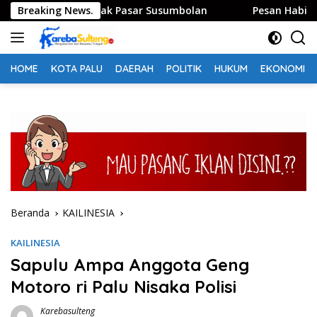
Langsung
 Tolitoli Sidak Pasar Susumbolan
Breaking News.
Pesan Habib Saggaf 
ke
konten
HOME
KOTA PALU
DAERAH
POLITIK
HUKUM
EKONOMI
Beranda
KAILINESIA
KAILINESIA
Sapulu Ampa Anggota Geng
Motoro ri Palu Nisaka Polisi
Karebasulteng