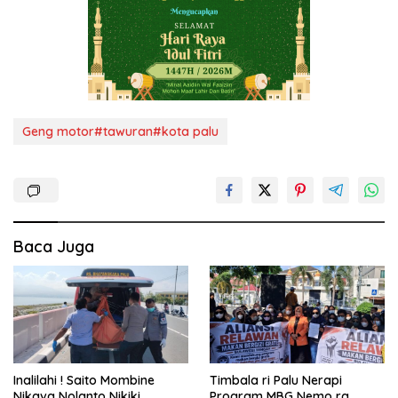
Geng motor#tawuran#kota palu
Baca Juga
Inalilahi ! Saito Mombine
Timbala ri Palu Nerapi
Nikava Nolanto Nikiki
Program MBG Nemo ra