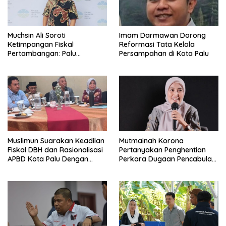
Muchsin Ali Soroti
Imam Darmawan Dorong
Ketimpangan Fiskal
Reformasi Tata Kelola
Pertambangan: Palu
Persampahan di Kota Palu
Tanggung Dampak, Tapi
Minim Manfaat
Muslimun Suarakan Keadilan
Mutmainah Korona
Fiskal DBH dan Rasionalisasi
Pertanyakan Penghentian
APBD Kota Palu Dengan
Perkara Dugaan Pencabulan
Wamendagri
Anak