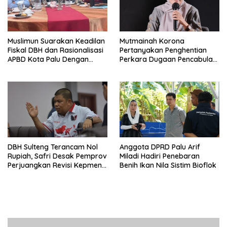
Muslimun Suarakan Keadilan
Mutmainah Korona
Fiskal DBH dan Rasionalisasi
Pertanyakan Penghentian
APBD Kota Palu Dengan
Perkara Dugaan Pencabulan
Wamendagri
Anak
DBH Sulteng Terancam Nol
Anggota DPRD Palu Arif
Rupiah, Safri Desak Pemprov
Miladi Hadiri Penebaran
Perjuangkan Revisi Kepmen
Benih Ikan Nila Sistim Bioflok
ESDM