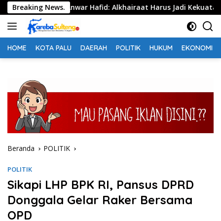
Langsung
embekas, Anwar Hafid: Alkhairaat Harus Jadi Kekuatan Besar I
Breaking News.
ke
konten
HOME
KOTA PALU
DAERAH
POLITIK
HUKUM
EKONOMI
Beranda
POLITIK
POLITIK
Sikapi LHP BPK RI, Pansus DPRD
Donggala Gelar Raker Bersama
OPD