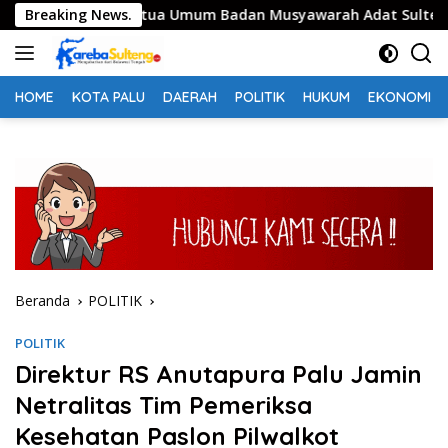
Langsung
ik Sebagai Ketua Umum Badan Musyawarah Adat Sulteng
Breaking News.
ke
konten
HOME
KOTA PALU
DAERAH
POLITIK
HUKUM
EKONOMI
Beranda
POLITIK
POLITIK
Direktur RS Anutapura Palu Jamin
Netralitas Tim Pemeriksa
Kesehatan Paslon Pilwalkot