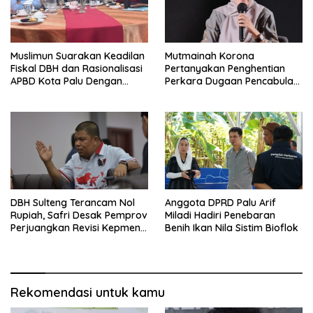
Muslimun Suarakan Keadilan
Mutmainah Korona
Fiskal DBH dan Rasionalisasi
Pertanyakan Penghentian
APBD Kota Palu Dengan
Perkara Dugaan Pencabulan
Wamendagri
Anak
DBH Sulteng Terancam Nol
Anggota DPRD Palu Arif
Rupiah, Safri Desak Pemprov
Miladi Hadiri Penebaran
Perjuangkan Revisi Kepmen
Benih Ikan Nila Sistim Bioflok
ESDM
Rekomendasi untuk kamu