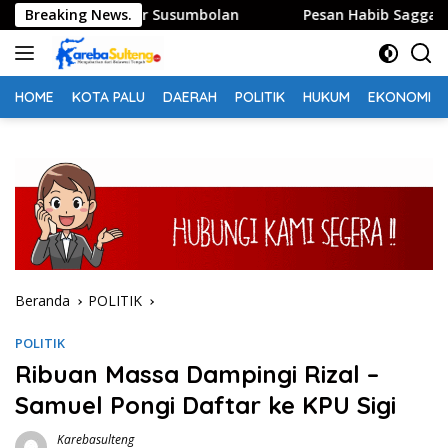
Langsung
i Sidak Pasar Susumbolan
Breaking News.
Pesan Habib Saggaf Masih Me
ke
konten
HOME
KOTA PALU
DAERAH
POLITIK
HUKUM
EKONOMI
Beranda
POLITIK
POLITIK
Ribuan Massa Dampingi Rizal –
Samuel Pongi Daftar ke KPU Sigi
Karebasulteng