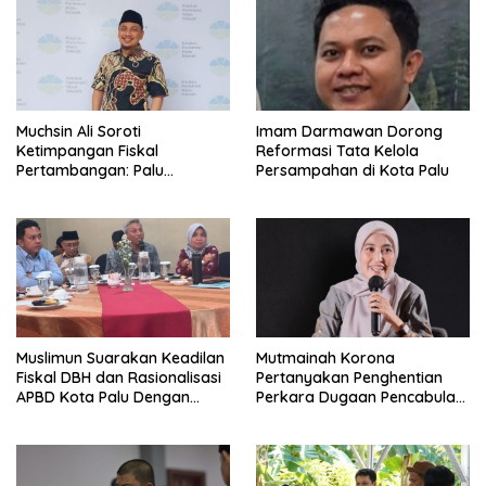
Muchsin Ali Soroti
Imam Darmawan Dorong
Ketimpangan Fiskal
Reformasi Tata Kelola
Pertambangan: Palu
Persampahan di Kota Palu
Tanggung Dampak, Tapi
Minim Manfaat
Muslimun Suarakan Keadilan
Mutmainah Korona
Fiskal DBH dan Rasionalisasi
Pertanyakan Penghentian
APBD Kota Palu Dengan
Perkara Dugaan Pencabulan
Wamendagri
Anak