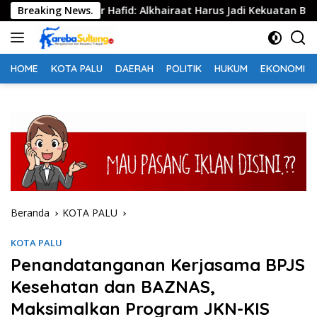
Langsung
as, Anwar Hafid: Alkhairaat Harus Jadi Kekuatan Besar Indone
Breaking News.
ke
konten
HOME
KOTA PALU
DAERAH
POLITIK
HUKUM
EKONOMI
Beranda
KOTA PALU
KOTA PALU
Penandatanganan Kerjasama BPJS
Kesehatan dan BAZNAS,
Maksimalkan Program JKN-KIS