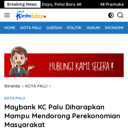
Langsung
eluarga di Duyu, Polisi Buru AK
Breaking News.
48 Pramuka Kota Palu S
ke
konten
HOME
KOTA PALU
DAERAH
POLITIK
HUKUM
EKONOMI
Beranda
KOTA PALU
KOTA PALU
Maybank KC Palu Diharapkan
Mampu Mendorong Perekonomian
Masyarakat