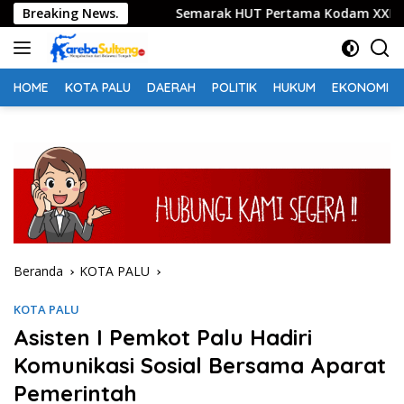
Langsung
 Digital
Breaking News.
Semarak HUT Pertama Kodam XXIII, Ribuan Pe
ke
konten
HOME
KOTA PALU
DAERAH
POLITIK
HUKUM
EKONOMI
Beranda
KOTA PALU
KOTA PALU
Asisten I Pemkot Palu Hadiri
Komunikasi Sosial Bersama Aparat
Pemerintah