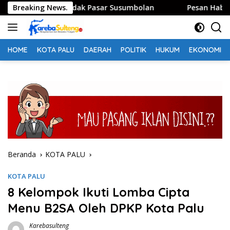
Langsung
 Tolitoli Sidak Pasar Susumbolan
Breaking News.
Pesan Habib Saggaf 
ke
konten
HOME
KOTA PALU
DAERAH
POLITIK
HUKUM
EKONOMI
Beranda
KOTA PALU
KOTA PALU
8 Kelompok Ikuti Lomba Cipta
Menu B2SA Oleh DPKP Kota Palu
Karebasulteng