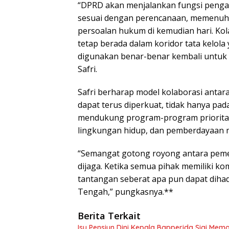
“DPRD akan menjalankan fungsi penga
sesuai dengan perencanaan, memenuhi 
persoalan hukum di kemudian hari. Kol
tetap berada dalam koridor tata kelol
digunakan benar-benar kembali untuk 
Safri.
Safri berharap model kolaborasi antara
dapat terus diperkuat, tidak hanya pada
mendukung program-program prioritas 
lingkungan hidup, dan pemberdayaan 
“Semangat gotong royong antara pemer
dijaga. Ketika semua pihak memiliki 
tantangan seberat apa pun dapat diha
Tengah,” pungkasnya.**
Berita Terkait
Isu Pensiun Dini Kepala Bapperida Sigi Mem