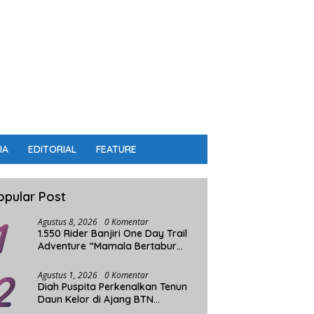
IA
EDITORIAL
FEATURE
opular Post
1
Agustus 8, 2026
0 Komentar
1.550 Rider Banjiri One Day Trail
Adventure “Mamala Bertabur
Bintang”
2
Agustus 1, 2026
0 Komentar
Diah Puspita Perkenalkan Tenun
Daun Kelor di Ajang BTN
Indonesia Fashion Week