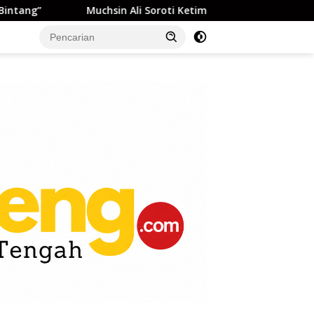
chsin Ali Soroti Ketimpangan Fiskal Pertambangan: Palu Tan