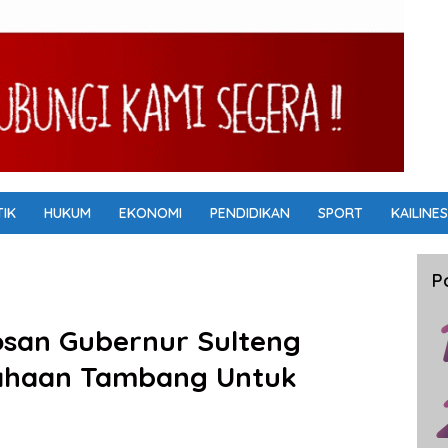
TIK
HUKUM
EKONOMI
PENDIDIKAN
SPORT
KAILINES
P
bosan Gubernur Sulteng
sahaan Tambang Untuk