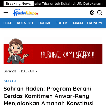
Langsung
asiswa Somalia Tiba untuk Kuliah di UIN Datokarama
Breaking News.
S
ke
konten
HOME
KOTA PALU
DAERAH
POLITIK
HUKUM
EKONOMI
Beranda
DAERAH
DAERAH
Sahran Raden: Program Berani
Cerdas Komitmen Anwar-Reny
Menjalankan Amanah Konstitusi