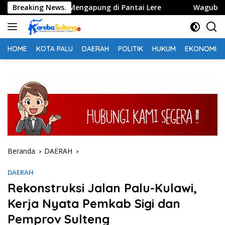
Langsung
itemukan Mengapung di Pantai Lere
Breaking News.
Wagub Reny: Pence
ke
konten
HOME
KOTA PALU
DAERAH
POLITIK
HUKUM
EKONOMI
Beranda
DAERAH
DAERAH
Rekonstruksi Jalan Palu-Kulawi,
Kerja Nyata Pemkab Sigi dan
Pemprov Sulteng