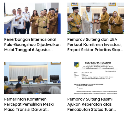
Penerbangan Internasional
Pemprov Sulteng dan UEA
Palu-Guangzhou Dijadwalkan
Perkuat Komitmen Investasi,
Mulai Tanggal 6 Agustus
Empat Sektor Prioritas Siap
2026
Dikembangkan
Pemerintah Komitmen
Pemprov Sulteng Resmi
Percepat Pemulihan Meski
Ajukan Keberatan atas
Masa Transisi Darurat
Pencabutan Status Tuan
Gempa Sigi Berakhir
Rumah FORNAS