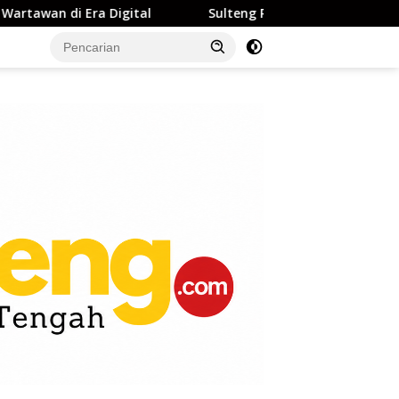
gital
Sulteng Resmi Buka Gerbang ke Dunia Internasi