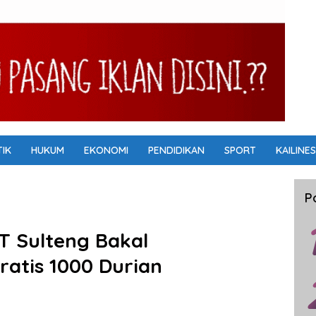
TIK
HUKUM
EKONOMI
PENDIDIKAN
SPORT
KAILINES
P
UT Sulteng Bakal
atis 1000 Durian