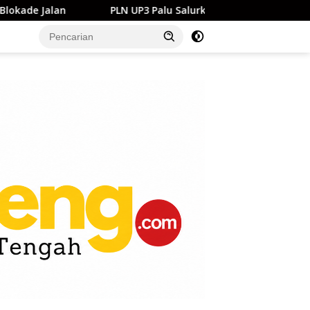
PLN UP3 Palu Salurkan Bantuan Pendidikan ke SMP Negeri 1 P