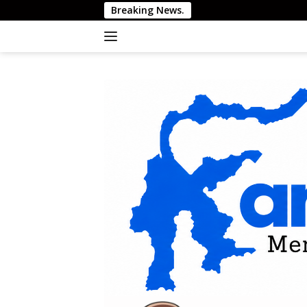
Langsung
Breaking News.
N
ke
konten