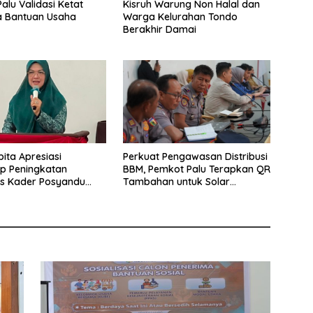
alu Validasi Ketat
Kisruh Warung Non Halal dan
a Bantuan Usaha
Warga Kelurahan Tondo
Berakhir Damai
pita Apresiasi
Perkuat Pengawasan Distribusi
p Peningkatan
BBM, Pemkot Palu Terapkan QR
as Kader Posyandu
Tambahan untuk Solar
an Palu Timur
Bersubsidi