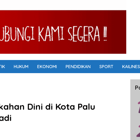
TIK
HUKUM
EKONOMI
PENDIDIKAN
SPORT
KAILINES
P
ahan Dini di Kota Palu
adi