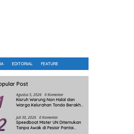
IA
EDITORIAL
FEATURE
opular Post
1
Agustus 5, 2026
0 Komentar
Kisruh Warung Non Halal dan
Warga Kelurahan Tondo Berakhir
Damai
2
Juli 30, 2026
0 Komentar
Speedboat Mister UN Ditemukan
Tanpa Awak di Pesisir Pantai
Parigi Moutong