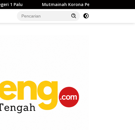
tmainah Korona Pertanyakan Penghentian Perkara Dugaan Pe