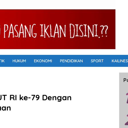
TIK
HUKUM
EKONOMI
PENDIDIKAN
SPORT
KAILINES
P
T RI ke-79 Dengan
aan