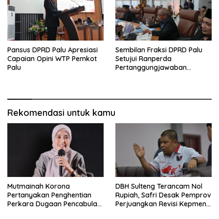
Pansus DPRD Palu Apresiasi
Sembilan Fraksi DPRD Palu
Capaian Opini WTP Pemkot
Setujui Ranperda
Palu
Pertanggungjawaban
Pelaksanaan APBD 2025
Rekomendasi untuk kamu
Mutmainah Korona
DBH Sulteng Terancam Nol
Pertanyakan Penghentian
Rupiah, Safri Desak Pemprov
Perkara Dugaan Pencabulan
Perjuangkan Revisi Kepmen
Anak
ESDM