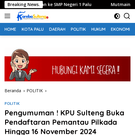
Langsung
 Pendidikan ke SMP Negeri 1 Palu
Breaking News.
Mutmainah Korona P
ke
konten
HOME
KOTA PALU
DAERAH
POLITIK
HUKUM
EKONOMI
Beranda
POLITIK
POLITIK
Pengumuman ! KPU Sulteng Buka
Pendaftaran Pemantau Pilkada
Hingga 16 November 2024