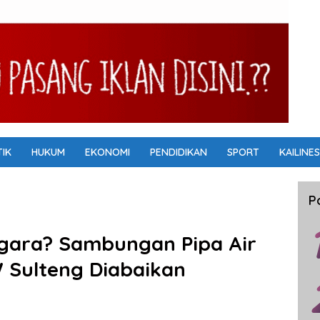
TIK
HUKUM
EKONOMI
PENDIDIKAN
SPORT
KAILINES
P
gara? Sambungan Pipa Air
W Sulteng Diabaikan