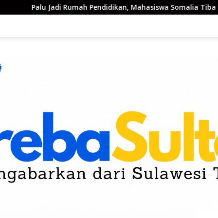
mah Pendidikan, Mahasiswa Somalia Tiba untuk Kuliah di UIN 