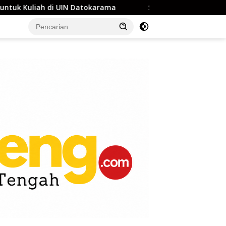
Datokarama
Semarak HUT Kemerdekaan, Pemkab Buol C