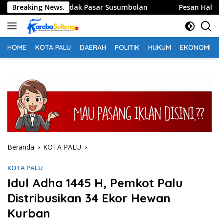
Langsung
 Tolitoli Sidak Pasar Susumbolan
Breaking News.
Pesan Habib Saggaf 
ke
konten
HOME
KOTA PALU
DAERAH
POLITIK
HUKUM
EKONOMI
Beranda
KOTA PALU
KOTA PALU
Idul Adha 1445 H, Pemkot Palu
Distribusikan 34 Ekor Hewan
Kurban