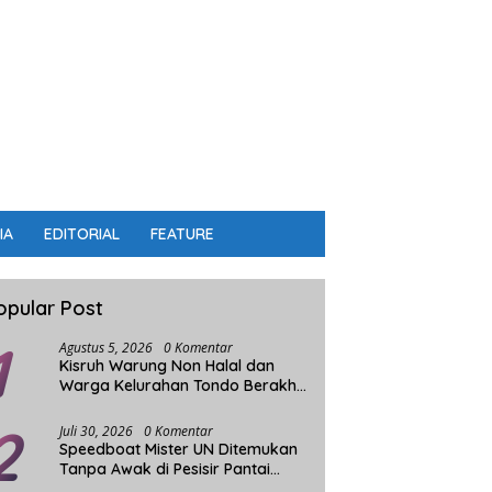
IA
EDITORIAL
FEATURE
opular Post
1
Agustus 5, 2026
0 Komentar
Kisruh Warung Non Halal dan
Warga Kelurahan Tondo Berakhir
Damai
2
Juli 30, 2026
0 Komentar
Speedboat Mister UN Ditemukan
Tanpa Awak di Pesisir Pantai
Parigi Moutong