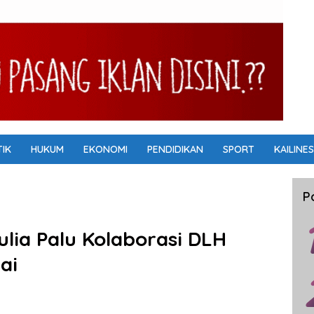
TIK
HUKUM
EKONOMI
PENDIDIKAN
SPORT
KAILINES
P
lia Palu Kolaborasi DLH
ai