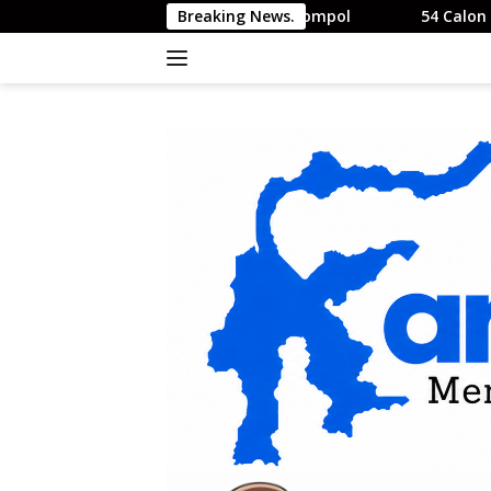
Langsung
Sandang Pangkat Kompol
Breaking News.
54 Calon Paskibraka Kota Palu 
ke
konten