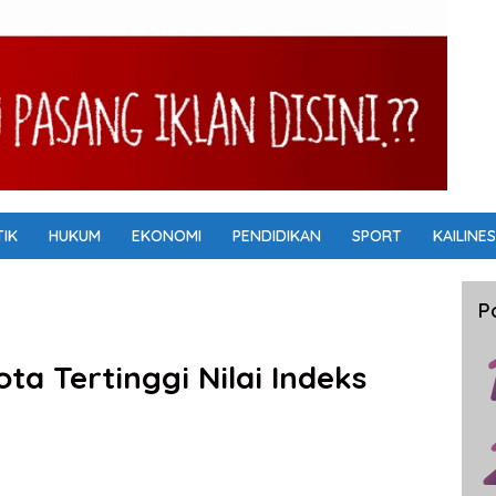
TIK
HUKUM
EKONOMI
PENDIDIKAN
SPORT
KAILINES
P
ta Tertinggi Nilai Indeks