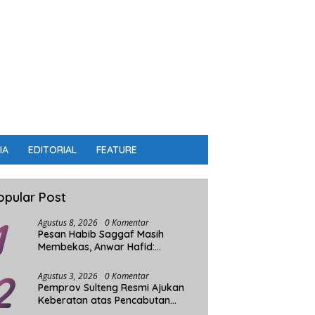
IA
EDITORIAL
FEATURE
opular Post
1
Agustus 8, 2026
0 Komentar
Pesan Habib Saggaf Masih
Membekas, Anwar Hafid:
Alkhairaat Harus Jadi Kekuatan
2
Besar Indonesia
Agustus 3, 2026
0 Komentar
Pemprov Sulteng Resmi Ajukan
Keberatan atas Pencabutan
Status Tuan Rumah FORNAS