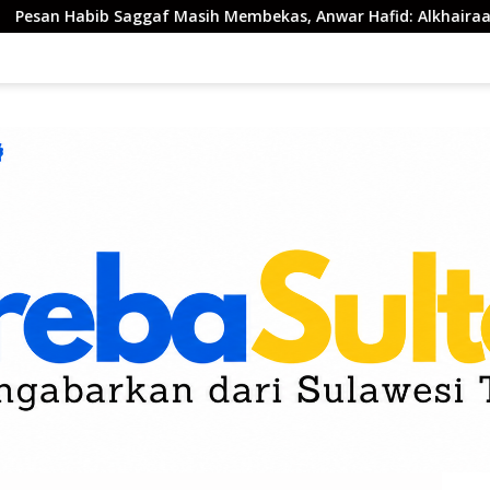
asih Membekas, Anwar Hafid: Alkhairaat Harus Jadi Kekuatan B