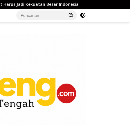
esar Indonesia
Pemkot Palu Perkuat Pemerintahan Digi