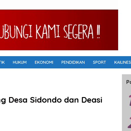
TIK
HUKUM
EKONOMI
PENDIDIKAN
SPORT
KAILINES
P
 Desa Sidondo dan Deasi