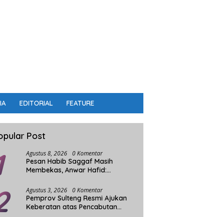
IA
EDITORIAL
FEATURE
opular Post
1
Agustus 8, 2026
0 Komentar
Pesan Habib Saggaf Masih
Membekas, Anwar Hafid:
Alkhairaat Harus Jadi Kekuatan
2
Besar Indonesia
Agustus 3, 2026
0 Komentar
Pemprov Sulteng Resmi Ajukan
Keberatan atas Pencabutan
Status Tuan Rumah FORNAS