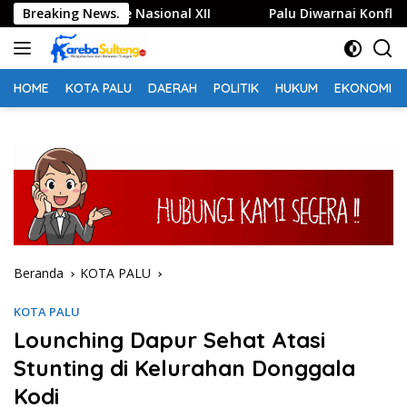
Langsung
i Jambore Nasional XII
Breaking News.
Palu Diwarnai Konflik, Hadiant
ke
konten
HOME
KOTA PALU
DAERAH
POLITIK
HUKUM
EKONOMI
Beranda
KOTA PALU
KOTA PALU
Lounching Dapur Sehat Atasi
Stunting di Kelurahan Donggala
Kodi