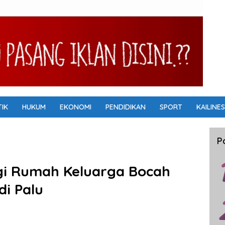
TIK
HUKUM
EKONOMI
PENDIDIKAN
SPORT
KAILINES
P
gi Rumah Keluarga Bocah
i Palu