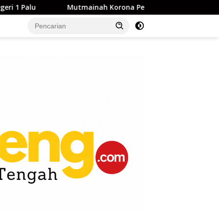
utmainah Korona Pertanyakan Penghentian Perkara Dugaan P