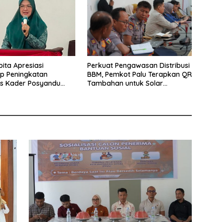
pita Apresiasi
Perkuat Pengawasan Distribusi
p Peningkatan
BBM, Pemkot Palu Terapkan QR
as Kader Posyandu
Tambahan untuk Solar
an Palu Timur
Bersubsidi