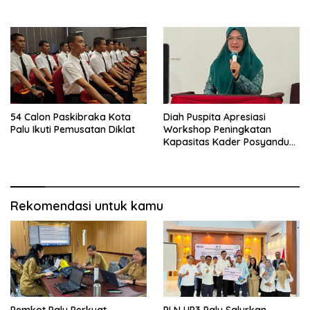
54 Calon Paskibraka Kota
Diah Puspita Apresiasi
Palu Ikuti Pemusatan Diklat
Workshop Peningkatan
Kapasitas Kader Posyandu
Kecamatan Palu Timur
Rekomendasi untuk kamu
Pemkot Palu Perkuat
PLN UP3 Palu Salurkan