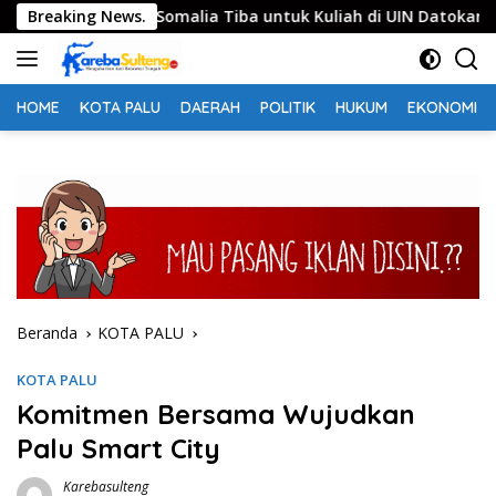
Langsung
 Mahasiswa Somalia Tiba untuk Kuliah di UIN Datokarama
Breaking News.
ke
konten
HOME
KOTA PALU
DAERAH
POLITIK
HUKUM
EKONOMI
Beranda
KOTA PALU
KOTA PALU
Komitmen Bersama Wujudkan
Palu Smart City
Karebasulteng