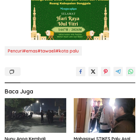
Pencuri#emas#tawaeli#kota palu
Baca Juga
Nunu Anoa Kembali
Mahasiswi STIKES Palu Asal