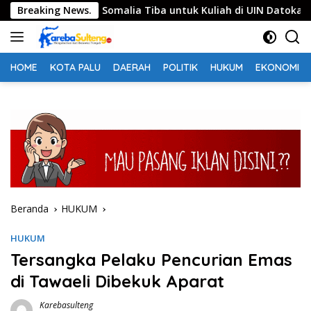
Langsung
, Mahasiswa Somalia Tiba untuk Kuliah di UIN Datokarama
Breaking News.
ke
konten
HOME
KOTA PALU
DAERAH
POLITIK
HUKUM
EKONOMI
Beranda
HUKUM
HUKUM
Tersangka Pelaku Pencurian Emas
di Tawaeli Dibekuk Aparat
Karebasulteng