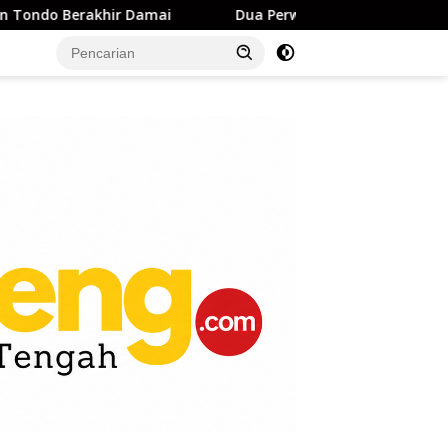
amai
Dua Perwira Polda Sulteng Resmi Sandang Pangka