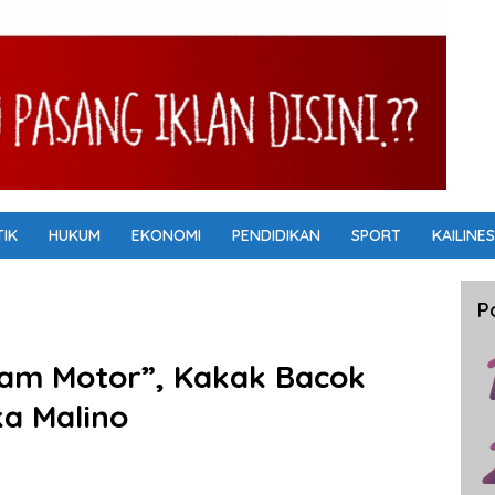
TIK
HUKUM
EKONOMI
PENDIDIKAN
SPORT
KAILINES
P
njam Motor”, Kakak Bacok
a Malino