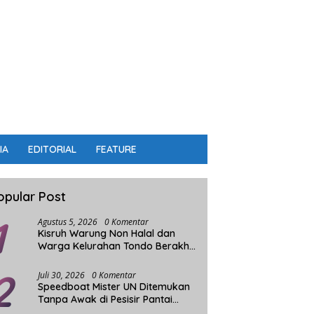
IA
EDITORIAL
FEATURE
opular Post
1
Agustus 5, 2026
0 Komentar
Kisruh Warung Non Halal dan
Warga Kelurahan Tondo Berakhir
Damai
2
Juli 30, 2026
0 Komentar
Speedboat Mister UN Ditemukan
Tanpa Awak di Pesisir Pantai
Parigi Moutong