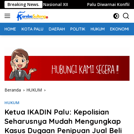
Langsung
di Jambore Nasional XII
Breaking News.
Palu Diwarnai Konflik, Hadian
ke
konten
HOME
KOTA PALU
DAERAH
POLITIK
HUKUM
EKONOMI
Beranda
HUKUM
HUKUM
Ketua IKADIN Palu: Kepolisian
Seharusnya Mudah Mengungkap
Kasus Dugaan Penipuan Jual Beli