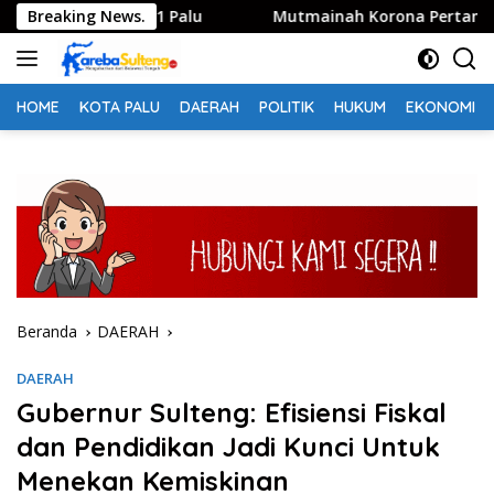
Langsung
MP Negeri 1 Palu
Breaking News.
Mutmainah Korona Pertanyakan Pengh
ke
konten
HOME
KOTA PALU
DAERAH
POLITIK
HUKUM
EKONOMI
Beranda
DAERAH
DAERAH
Gubernur Sulteng: Efisiensi Fiskal
dan Pendidikan Jadi Kunci Untuk
Menekan Kemiskinan