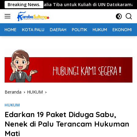
Langsung
hasiswa Somalia Tiba untuk Kuliah di UIN Datokarama
Breaking News.
ke
konten
HOME
KOTA PALU
DAERAH
POLITIK
HUKUM
EKONOMI
Beranda
HUKUM
HUKUM
Edarkan 19 Paket Diduga Sabu,
Nenek di Palu Terancam Hukuman
Mati