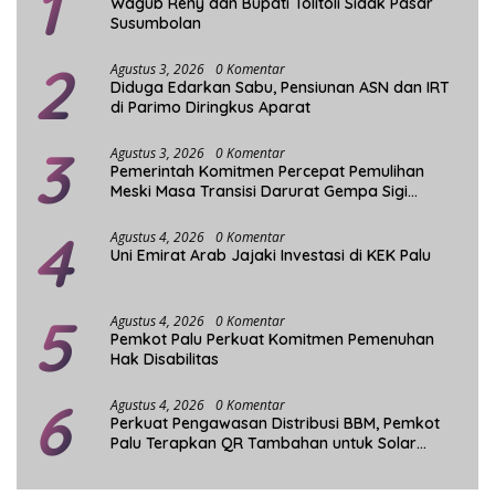
1
Wagub Reny dan Bupati Tolitoli Sidak Pasar
Susumbolan
2
Agustus 3, 2026
0 Komentar
Diduga Edarkan Sabu, Pensiunan ASN dan IRT
di Parimo Diringkus Aparat
3
Agustus 3, 2026
0 Komentar
Pemerintah Komitmen Percepat Pemulihan
Meski Masa Transisi Darurat Gempa Sigi
Berakhir
4
Agustus 4, 2026
0 Komentar
Uni Emirat Arab Jajaki Investasi di KEK Palu
5
Agustus 4, 2026
0 Komentar
Pemkot Palu Perkuat Komitmen Pemenuhan
Hak Disabilitas
6
Agustus 4, 2026
0 Komentar
Perkuat Pengawasan Distribusi BBM, Pemkot
Palu Terapkan QR Tambahan untuk Solar
Bersubsidi