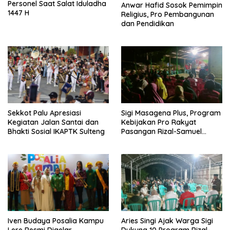
Personel Saat Salat Iduladha
Anwar Hafid Sosok Pemimpin
1447 H
Religius, Pro Pembangunan
dan Pendidikan
Sekkot Palu Apresiasi
Sigi Masagena Plus, Program
Kegiatan Jalan Santai dan
Kebijakan Pro Rakyat
Bhakti Sosial IKAPTK Sulteng
Pasangan Rizal-Samuel
Pongi
Iven Budaya Posalia Kampu
Aries Singi Ajak Warga Sigi
Lere Resmi Digelar
Dukung 10 Program Rizal-