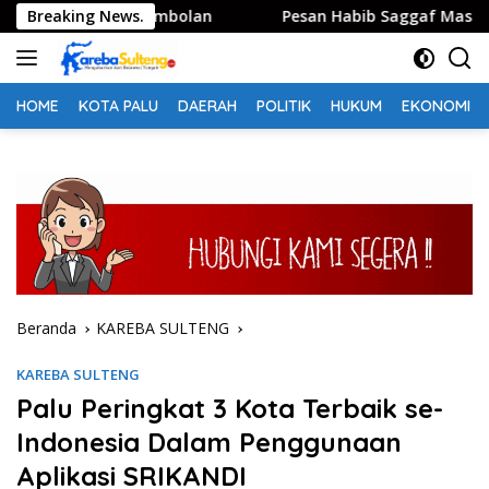
Langsung
ak Pasar Susumbolan
Breaking News.
Pesan Habib Saggaf Masih Membeka
ke
konten
HOME
KOTA PALU
DAERAH
POLITIK
HUKUM
EKONOMI
Beranda
KAREBA SULTENG
KAREBA SULTENG
Palu Peringkat 3 Kota Terbaik se-
Indonesia Dalam Penggunaan
Aplikasi SRIKANDI